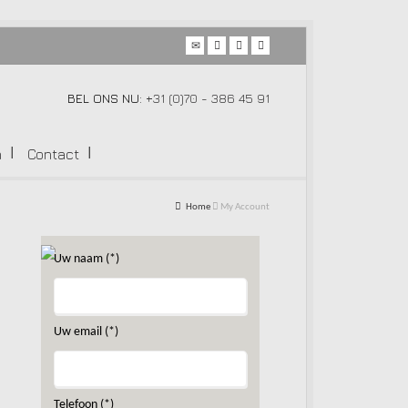
BEL ONS NU:
+31 (0)70 - 386 45 91
n
Contact
Home
My Account
Uw naam (*)
Uw email (*)
Telefoon (*)