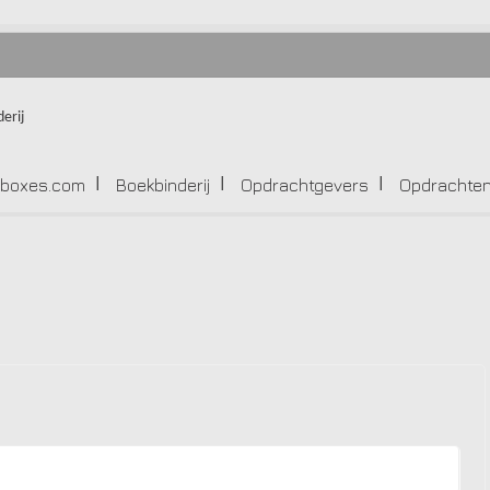
-boxes.com
Boekbinderij
Opdrachtgevers
Opdrachte