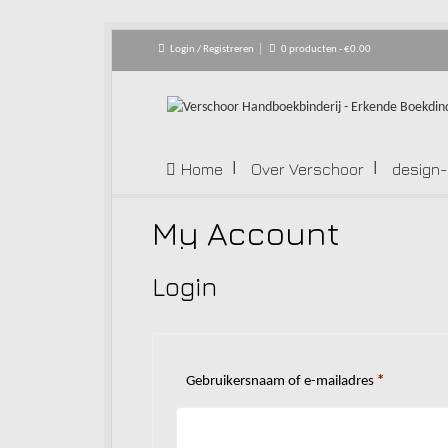
Login / Registreren
0 producten -
€
0.00
Home
Over Verschoor
design
My Account
Login
Vereist
Gebruikersnaam of e-mailadres
*