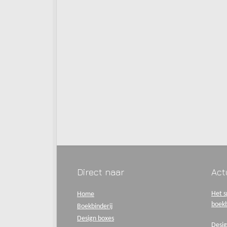
Direct naar
Act
Het s
Home
boekb
Boekbinderij
Design boxes
Desig