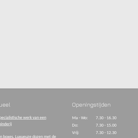
ueel
Openingstijden
pecialistische werk van een
Ma - Wo:
7.30 - 16.30
inderij
Do:
7.30 - 15.00
Vrij:
7.30 - 12.30
n boxes. Luxueuze dozen met de