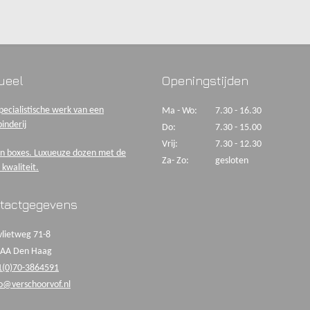
ueel
Openingstijden
pecialistische werk van een
Ma - Wo:
7.30 - 16.30
inderij
Do:
7.30 - 15.00
Vrij:
7.30 - 12.30
n boxes. Luxueuze dozen met de
Za- Zo:
gesloten
 kwaliteit.
tactgegevens
lietweg 71-8
 AA Den Haag
1(0)70-3864591
fo@verschoorvof.nl