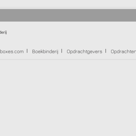
-boxes.com
Boekbinderij
Opdrachtgevers
Opdrachte