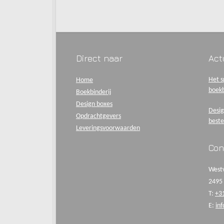
Direct naar
Act
Het s
Home
boekb
Boekbinderij
Design boxes
Desig
Opdrachtgevers
beste
Leveringsvoorwaarden
Con
Westv
2495
T:
+3
E:
in